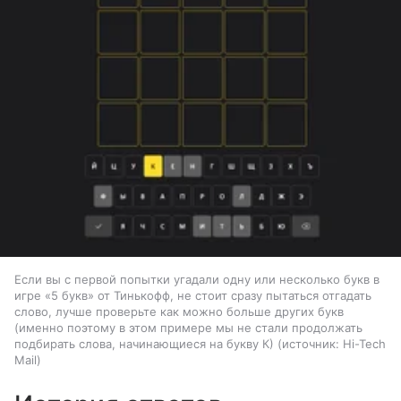
Если вы с первой попытки угадали одну или несколько букв в
игре «5 букв» от Тинькофф, не стоит сразу пытаться отгадать
слово, лучше проверьте как можно больше других букв
(именно поэтому в этом примере мы не стали продолжать
подбирать слова, начинающиеся на букву К)
источник:
Hi-Tech
Mail