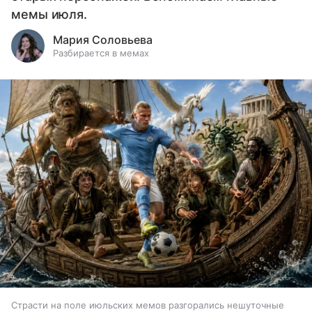
мемы июля.
Мария Соловьева
Разбирается в мемах
Страсти на поле июльских мемов разгорались нешуточные