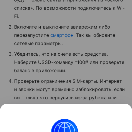
списка». По возможности подключитесь к Wi-
Fi.
Включите и выключите авиарежим либо
перезапустите
смартфон
. Так вы обновите
сетевые параметры.
Убедитесь, что на счете есть средства.
Наберите USSD-команду *100# или проверьте
баланс в приложении.
Проверьте ограничения SIM-карты. Интернет
и звонки могут временно заблокировать, если
вы только что вернулись из-за рубежа или
давно не пользовались связью.
Позвоните в поддержку по номеру 0500 или 8
800 550−05−00.