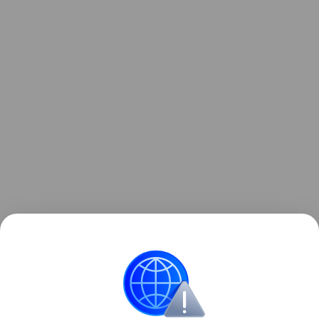
Ранее мы рассказывали о
крупном обновлении
Google Chrome
с глубокой интеграцией Gemini и
появлением ИИ-агентов.
Google