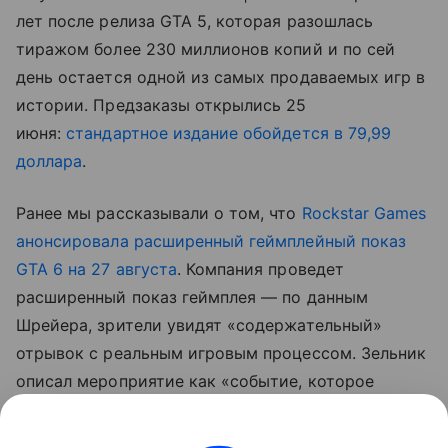
лет после релиза GTA 5, которая разошлась
тиражом более 230 миллионов копий и по сей
день остается одной из самых продаваемых игр в
истории. Предзаказы открылись 25
июня:
стандартное издание обойдется в 79,99
доллара
.
Ранее мы рассказывали о том, что
Rockstar Games
анонсировала расширенный геймплейный показ
GTA 6 на 27 августа
. Компания проведет
расширенный показ геймплея — по данным
Шрейера, зрители увидят «содержательный»
отрывок с реальным игровым процессом. Зельник
описал мероприятие как «событие, которое
нельзя пропустить», намекнув, что именно после
него станет ясно, почему предзаказы оказались