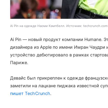
Ai Pin на одежде Наоми Кэмпбелл. Источник: techcrunch.com
Ai Pin — новый продукт компании Humane. Э
дизайнера из Apple по имени Имран Чаудри 
устройство дебютировало в рамках стартов
Париже.
Девайс был прикреплен к одежде французског
заметили на лацкане пиджака известной су
пишет TechCrunch
.