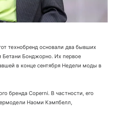
тот технобренд основали два бывших
и Бетани Бонджорно. Их первое
авшей в конце сентября Недели моды в
о бренда Coperni. В частности, его
пермодели Наоми Кэмпбелл,