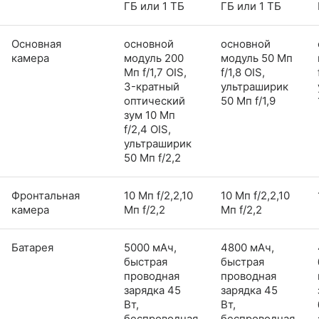
ГБ или 1 ТБ
ГБ или 1 ТБ
Основная
основной
основной
камера
модуль 200
модуль 50 Мп
Мп f/1,7 OIS,
f/1,8 OIS,
3-кратный
ультраширик
оптический
50 Мп f/1,9
зум 10 Мп
f/2,4 OIS,
ультраширик
50 Мп f/2,2
Фронтальная
10 Мп f/2,2,10
10 Мп f/2,2,10
камера
Мп f/2,2
Мп f/2,2
Батарея
5000 мАч,
4800 мАч,
быстрая
быстрая
проводная
проводная
зарядка 45
зарядка 45
Вт,
Вт,
беспроводная
беспроводная