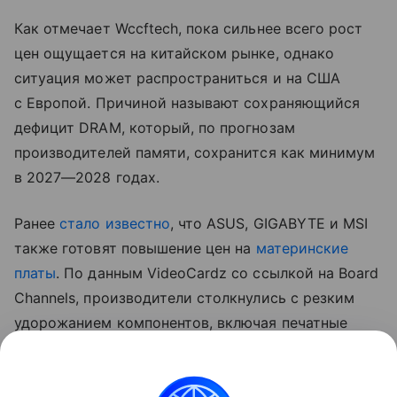
Как отмечает Wccftech, пока сильнее всего рост
цен ощущается на китайском рынке, однако
ситуация может распространиться и на США
с Европой. Причиной называют сохраняющийся
дефицит DRAM, который, по прогнозам
производителей памяти, сохранится как минимум
в 2027—2028 годах.
Ранее
стало известно
, что ASUS, GIGABYTE и MSI
также готовят повышение цен на
материнские
платы
. По данным VideoCardz со ссылкой на Board
Channels, производители столкнулись с резким
удорожанием компонентов, включая печатные
платы, медь, конденсаторы и контроллеры.
На ситуацию также влияет снижение спроса
на новые ПК, из-за чего компаниям приходится