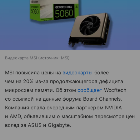
Видеокарта MSI
источник:
MSI
MSI повысила цены на
видеокарты
более
чем на 20% из-за продолжающегося дефицита
микросхем памяти. Об этом
сообщает
Wccftech
со ссылкой на данные форума Board Channels.
Компания стала очередным партнером NVIDIA
и AMD, объявившим о масштабном пересмотре цен
вслед за ASUS и Gigabyte.