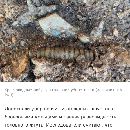
Крестовидные фибулы в головной уборе in situ
источник:
ИА
РАН
Дополняли убор венчик из кожаных шнурков с
бронзовыми кольцами и ранняя разновидность
головного жгута. Исследователи считают, что