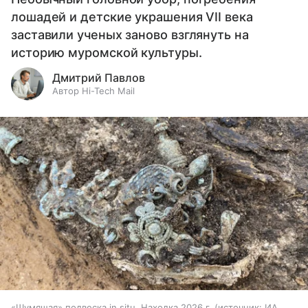
лошадей и детские украшения VII века
заставили ученых заново взглянуть на
историю муромской культуры.
Дмитрий Павлов
Автор Hi-Tech Mail
«Шумящая» подвеска in situ. Находка 2026 г.
источник:
ИА