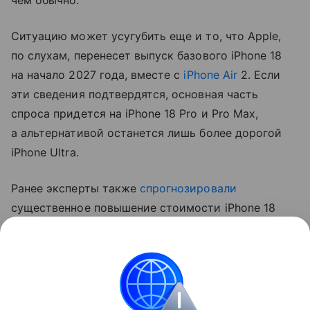
чем обычно.
Ситуацию может усугубить еще и то, что Apple,
по слухам, перенесет выпуск базового iPhone 18
на начало 2027 года, вместе с
iPhone Air
2. Если
эти сведения подтвердятся, основная часть
спроса придется на iPhone 18 Pro и Pro Max,
а альтернативой останется лишь более дорогой
iPhone Ultra.
Ранее эксперты также
спрогнозировали
существенное повышение стоимости iPhone 18
Pro. Аналитик Джефф Пу считает, что цены
вырастут на 250−300 долларов (около 20−24 тыс.
рублей).
Apple
iPhone