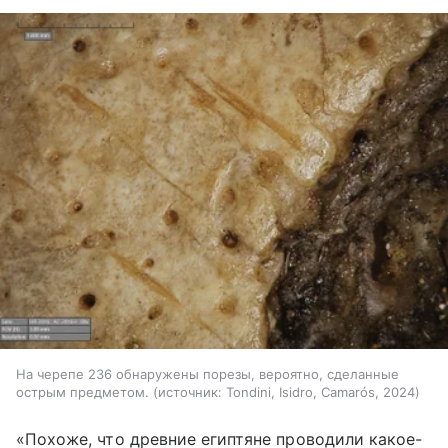
На черепе 236 обнаружены порезы, вероятно, сделанные
острым предметом.
источник:
Tondini, Isidro, Camarós, 2024
«Похоже, что древние египтяне проводили какое-