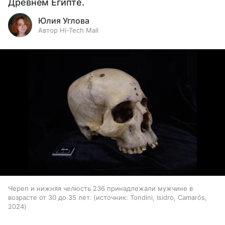
Древнем Египте.
Юлия Углова
Автор Hi-Tech Mail
Череп и нижняя челюсть 236 принадлежали мужчине в
возрасте от 30 до 35 лет.
источник:
Tondini, Isidro, Camarós,
2024