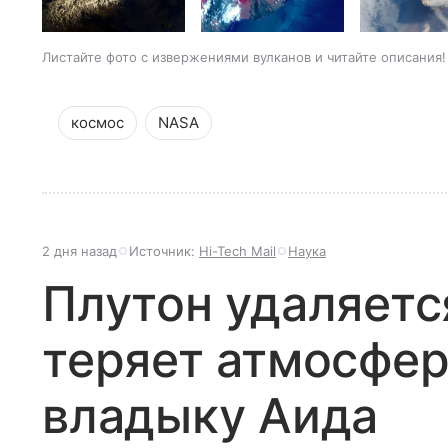
Листайте фото с извержениями вулканов и читайте описания!
космос
NASA
2 дня назад
Источник:
Hi-Tech Mail
Наука
Плутон удаляетс
теряет атмосфер
владыку Аида