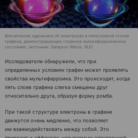
Впечатление художника об электронах в пятислойной стопке
графена, демонстрирующих странное мультиферроическое
состояние.
источник:
Sampson Wilcox, RLE
Исследователи обнаружили, что при
определенных условиях графен может проявлять
свойства мультиферроика. Это происходит, когда
пять слоев графена слегка смещены друг
относительно друга, образуя форму ромба.
При такой структуре электроны в графене
движутся очень медленно, что позволяет
им взаимодействовать между собой. Это
приводит к эффектам, называемым электронной