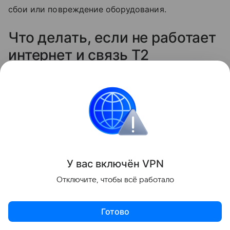
сбои или повреждение оборудования.
Что делать, если не работает
интернет и связь T2
Проверьте связь. Если сеть пропала или
открываются только сайты из «белого
списка» — вероятно, действует ограничение.
По возможности подключитесь к Wi-Fi.
Перезапустите телефон или кратковременно
включите авиарежим — это помогает
У вас включ
ён
V
P
N
обновить соединение с сетью.
Отключите, чтобы всё работало
Проверьте баланс через *105# или
приложение Tеле2. Если деньги кончились,
Готово
часть услуг может быть недоступна.