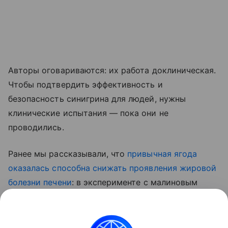
Авторы оговариваются: их работа доклиническая.
Чтобы подтвердить эффективность и
безопасность синигрина для людей, нужны
клинические испытания — пока они не
проводились.
Ранее мы рассказывали, что
привычная ягода
оказалась способна снижать проявления жировой
болезни печени
: в эксперименте с малиновым
экстрактом у мышей снизилось накопление жира
в тканях и улучшились показатели липидного
обмена.