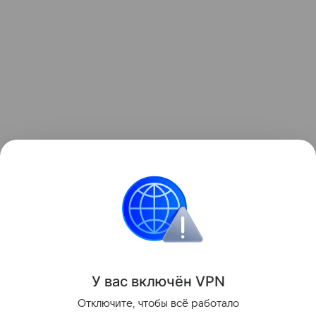
Узнать больше о необычном инциденте с ракетой
можно в отдельном
материале
Hi-Tech Mail.
космос
Луна
Поделиться
У вас включ
ён
V
P
N
Отключите, чтобы всё работало