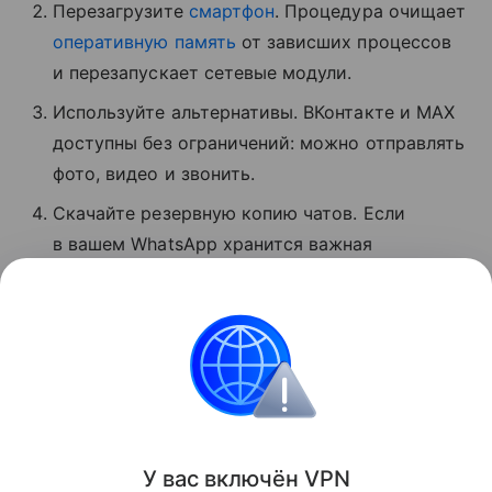
Перезагрузите
смартфон
. Процедура очищает
оперативную память
от зависших процессов
и перезапускает сетевые модули.
Используйте альтернативы. ВКонтакте и MAX
доступны без ограничений: можно отправлять
фото, видео и звонить.
Скачайте резервную копию чатов. Если
в вашем WhatsApp хранится важная
информация, экспортируйте данные
мессенджера, пока он хотя бы частично
доступен.
Сбои
Поделиться
У вас включ
ён
V
P
N