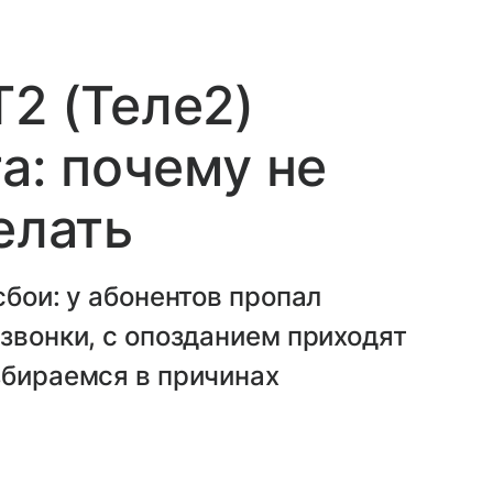
T2 (Теле2)
та: почему не
елать
сбои: у абонентов пропал
 звонки, с опозданием приходят
збираемся в причинах