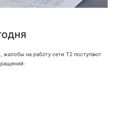
годня
, жалобы на работу сети T2 поступают
бращений: