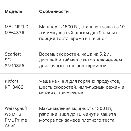
Модель
Особенности
MAUNFELD
Мощность 1500 Вт, стальная чаша на 10
MF-432R
л и импульсный режим для больших
порций теста, крема и начинок
Scarlett
Восемь скоростей, чаша на 5,2 л,
SC-
дисплей и таймер с автоотключением
SM10S55
для точного контроля времени
Kitfort
Чаша на 4,8 л для горячих продуктов,
КТ-3482
шесть скоростей, импульсный режим и
ножки с присосками
Weissgauff
Максимальная мощность 1300 Вт,
WSM 131
рабочий цикл до 10 минут и защита
PML Prime
мотора при замесе плотного теста
Chef