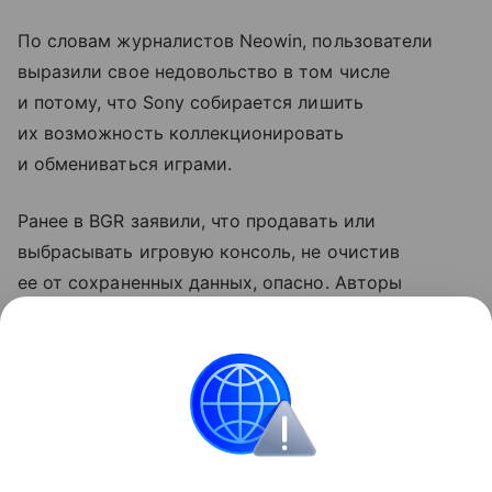
По словам журналистов Neowin, пользователи
выразили свое недовольство в том числе
и потому, что Sony собирается лишить
их возможность коллекционировать
и обмениваться играми.
Ранее в BGR заявили, что продавать или
выбрасывать игровую консоль, не очистив
ее от сохраненных данных, опасно. Авторы
рассказали, что при определенных
обстоятельствах это может быть чревато
блокировкой аккаунта.
PlayStation