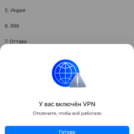
5. Индия
6. 988
7. Оттава
А сможете ли вы справиться с
тестом на
смекалку
?
Головоломки
Поделиться
У вас включ
ён
V
P
N
Отключите, чтобы всё работало
Готово