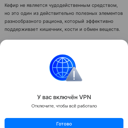
Кефир не является чудодейственным средством,
но это один из действительно полезных элементов
разнообразного рациона, который эффективно
поддерживает кишечник, кости и обмен веществ.
Ранее мы
рассказывали
о том, что любимые в
детстве напитки могут повышать давление спустя
десятилетие.
Красота и здоровье
Поделиться
У вас включ
ён
V
P
N
Отключите, чтобы всё работало
Готово