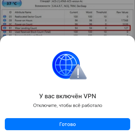
Источник:
Hi-Tech Mail
У вас включ
ён
V
P
N
Несложно подсчитать ожидаемый ресурс, зная
процент износа и текущее число циклов
Отключите, чтобы всё работало
перезаписи. В нашем примере смотрим строчку
Wear Leveling Count. Делим количество циклов
Готово
(127) на процент износа (6) и умножаем на 100.