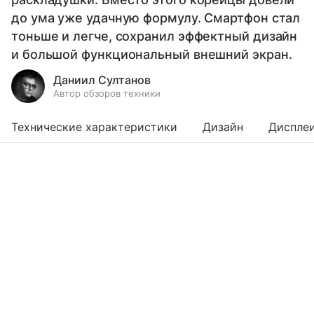
до ума уже удачную формулу. Смартфон стал
тоньше и легче, сохранил эффектный дизайн
и большой функциональный внешний экран.
Даниил Султанов
Автор обзоров техники
Технические характеристики
Дизайн
Диспле
Выберите комментарий
Выберите комментарий
Выберите комментарий
Информация полезная и актуальная
Информация полезная и актуальная
Информация полезная и актуальная
Заголовок вводит в заблуждение
Заголовок вводит в заблуждение
Заголовок вводит в заблуждение
Материал содержит неполные данные
Материал содержит неполные данные
Материал содержит неполные данные
Материал устарел
Материал устарел
Материал устарел