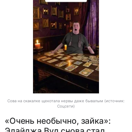
Сова на скакалке щекотала нервы даже бывалым
источник:
Соцсети
«Очень необычно, зайка»:
Элайджа Вуд снова стал