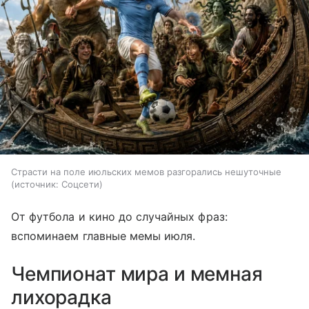
Страсти на поле июльских мемов разгорались нешуточные
источник:
Соцсети
От футбола и кино до случайных фраз:
вспоминаем главные мемы июля.
Чемпионат мира и мемная
лихорадка