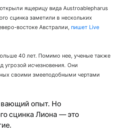
открыли ящерицу вида Austroablepharus
того сцинка заметили в нескольких
северо-востоке Австралии,
пишет Live
 больше 40 лет. Помимо нее, ученые также
д угрозой исчезновения. Они
стных своими змееподобными чертами
ывающий опыт. Но
го сцинка Лиона — это
тие.