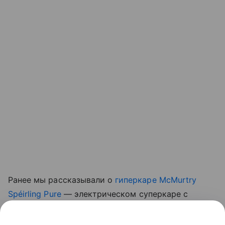
Ранее мы рассказывали о
гиперкаре McMurtry
Spéirling Pure
— электрическом суперкаре с
прижимной силой, создаваемой встроенными
вентиляторами, который начали выпускать малой