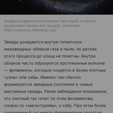
Звезды рождаются в скоплениях газа и пыли, и ученые
продолжают изучать этот процесс.
источник:
https://commons.wikimedia.org/
Звезды рождаются внутри гигантских
межзвездных облаков газа и пыли, но детали
этого процесса до конца не понятны. Внутри
облаков часто образуются протяженные волокна
— филаменты, которые сходятся в более плотные
«узлы» или хабы. Именно там обычно
формируются звездные скопления и самые
массивные звезды. Ранее наблюдения показывали,
что плотный газ течет по этим филаментам,
словно по «магистралям», к хабу. При этом более
разреженный газ между филаментами зачастую