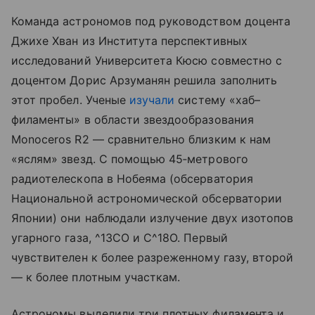
Команда астрономов под руководством доцента
Джихе Хван из Института перспективных
исследований Университета Кюсю совместно с
доцентом Дорис Арзуманян решила заполнить
этот пробел. Ученые
изучали
систему «хаб–
филаменты» в области звездообразования
Monoceros R2 — сравнительно близким к нам
«яслям» звезд. С помощью 45‑метрового
радиотелескопа в Нобеяма (обсерватория
Национальной астрономической обсерватории
Японии) они наблюдали излучение двух изотопов
угарного газа, ^13CO и C^18O. Первый
чувствителен к более разреженному газу, второй
— к более плотным участкам.
Астрономы выделили три плотных филамента и