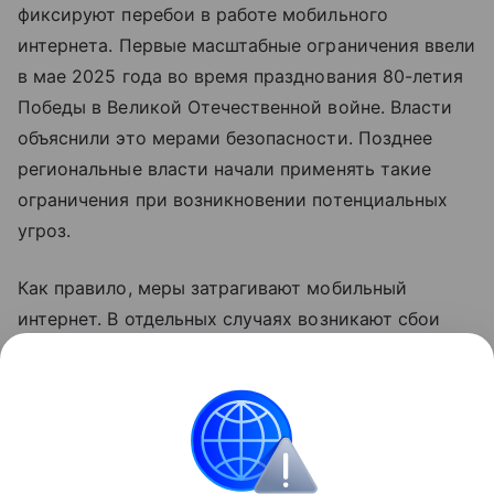
фиксируют перебои в работе мобильного
интернета. Первые масштабные ограничения ввели
в мае 2025 года во время празднования 80-летия
Победы в Великой Отечественной войне. Власти
объяснили это мерами безопасности. Позднее
региональные власти начали применять такие
ограничения при возникновении потенциальных
угроз.
Как правило, меры затрагивают мобильный
интернет. В отдельных случаях возникают сбои
голосовой связи. В соответствии с
законодательством детали о применяемых мерах
не раскрываются.
Россия
Интернет
Сбои