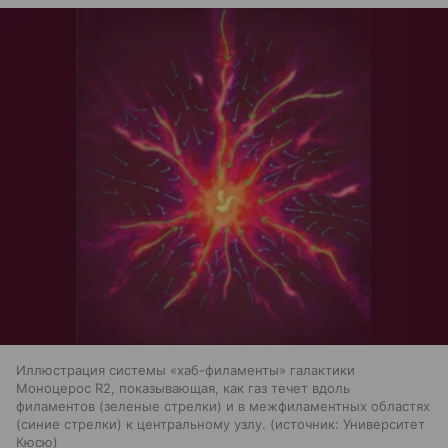
Иллюстрация системы «хаб-филаменты» галактики
Моноцерос R2, показывающая, как газ течет вдоль
филаментов (зеленые стрелки) и в межфиламентных областях
(синие стрелки) к центральному узлу.
источник:
Университет
Кюсю