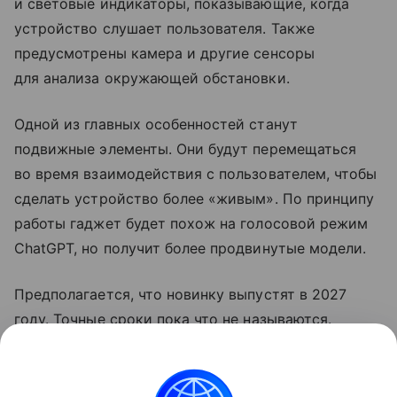
и световые индикаторы, показывающие, когда
устройство слушает пользователя. Также
предусмотрены камера и другие сенсоры
для анализа окружающей обстановки.
Одной из главных особенностей станут
подвижные элементы. Они будут перемещаться
во время взаимодействия с пользователем, чтобы
сделать устройство более «живым». По принципу
работы гаджет будет похож на голосовой режим
ChatGPT, но получит более продвинутые модели.
Предполагается, что новинку выпустят в 2027
году. Точные сроки пока что не называются.
Ранее OpenAI
выпустила
свой первый гаджет.