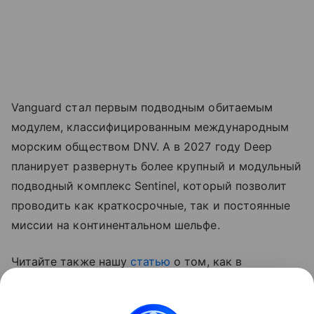
Vanguard стал первым подводным обитаемым
модулем, классифицированным международным
морским обществом DNV. А в 2027 году Deep
планирует развернуть более крупный и модульный
подводный комплекс Sentinel, который позволит
проводить как краткосрочные, так и постоянные
миссии на континентальном шельфе.
Читайте также нашу
статью
о том, как в
Великобритании создали сверхбольшой
подводный дрон XV Excalibur.