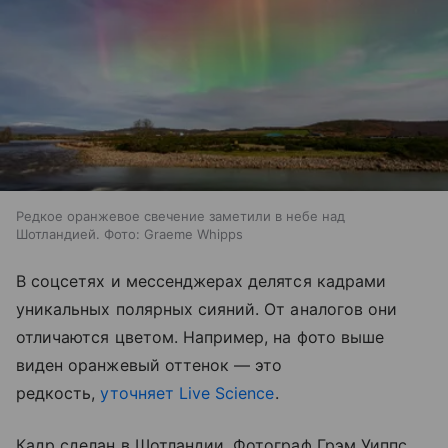
Редкое оранжевое свечение заметили в небе над
Шотландией. Фото: Graeme Whipps
В соцсетях и мессенджерах делятся кадрами
уникальных полярных сияний. От аналогов они
отличаются цветом. Например, на фото выше
виден оранжевый оттенок — это
редкость,
уточняет Live Science
.
Кадр сделан в Шотландии. Фотограф Грэм Уиппс