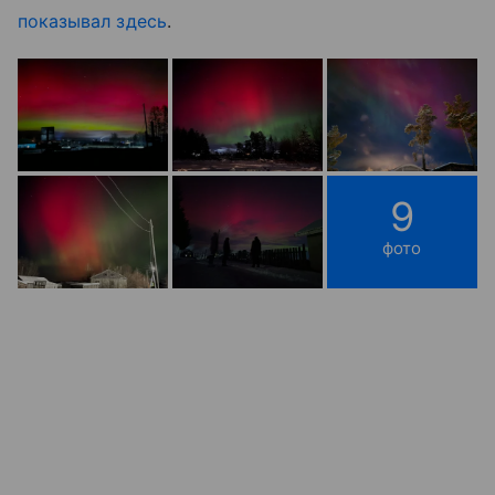
показывал здесь
.
9
фото