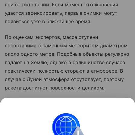
при столкновении. Если момент столкновения
удастся зафиксировать, первые снимки могут
появиться уже в ближайшее время.
По оценкам экспертов, масса ступени
сопоставима с каменным метеоритом диаметром
около одного метра. Подобные объекты регулярно
падают на Землю, однако в большинстве случаев
практически полностью сгорают в атмосфере. В
случае с Луной атмосфера отсутствует, поэтому
ракета достигнет поверхности целиком.
Ранее стало известно, что лунный грунт
рассказал
об атмосфере древней Земли.