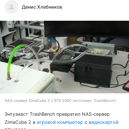
Денис Хлебников
NAS-сервер ZimaCube 2 с RTX 5060
источник:
TrashBench
Энтузиаст TrashBench превратил NAS-сервер
ZimaCube 2 в
игровой компьютер
с
видеокартой