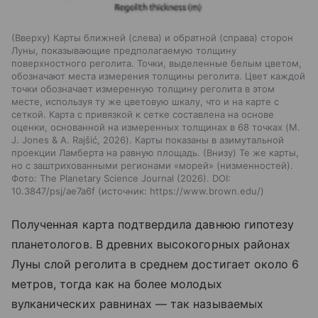
(Вверху) Карты ближней (слева) и обратной (справа) сторон
Луны, показывающие предполагаемую толщину
поверхностного реголита. Точки, выделенные белым цветом,
обозначают места измерения толщины реголита. Цвет каждой
точки обозначает измеренную толщину реголита в этом
месте, используя ту же цветовую шкалу, что и на карте с
сеткой. Карта с привязкой к сетке составлена на основе
оценки, основанной на измеренных толщинах в 68 точках (M.
J. Jones & A. Rajšić, 2026). Карты показаны в азимутальной
проекции Ламберта на равную площадь. (Внизу) Те же карты,
но с заштрихованными регионами «морей» (низменностей).
Фото: The Planetary Science Journal (2026). DOI:
10.3847/psj/ae7a6f
источник:
https://www.brown.edu/
Полученная карта подтвердила давнюю гипотезу
планетологов. В древних высокогорных районах
Луны слой реголита в среднем достигает около 6
метров, тогда как на более молодых
вулканических равнинах — так называемых