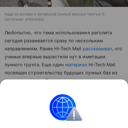
Кадр из ролика о китайской лунной миссии Чангъе-5.
источник:
wikimedia
Любопытно, что тема использования реголита
сегодня развивается сразу по нескольким
направлениям. Ранее Hi-Tech Mail
рассказывал
, что
ученые впервые вырастили нут в имитации
лунного грунта.
Еще один
материал
Hi-Tech Mail
посвящен строительству будущих лунных баз из
самого реголита. В нем рассматривается
технология лазерного спекания лунного грунта для
создания инфраструктуры прямо на месте.
космос
Луна