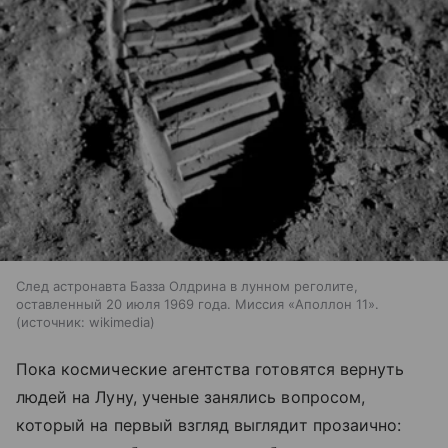
След астронавта Базза Олдрина в лунном реголите,
оставленный 20 июля 1969 года. Миссия «Аполлон 11».
источник:
wikimedia
Пока космические агентства готовятся вернуть
людей на Луну, ученые занялись вопросом,
который на первый взгляд выглядит прозаично: