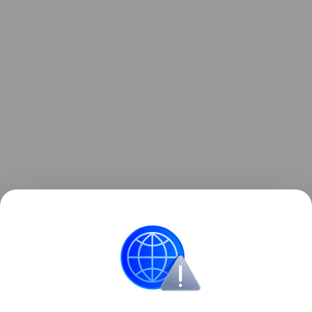
Ранее мы рассказывали о том, как
зонд ESA снял
на видео мощный выброс плазмы из Солнца
.
космос
Солнце