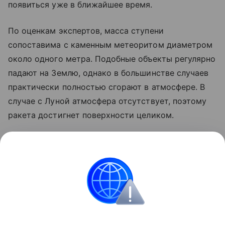
появиться уже в ближайшее время.
По оценкам экспертов, масса ступени
сопоставима с каменным метеоритом диаметром
около одного метра. Подобные объекты регулярно
падают на Землю, однако в большинстве случаев
практически полностью сгорают в атмосфере. В
случае с Луной атмосфера отсутствует, поэтому
ракета достигнет поверхности целиком.
Ранее стало известно, что лунный грунт
рассказал
об атмосфере древней Земли.
космос
SpaceX
Луна
российские ученые