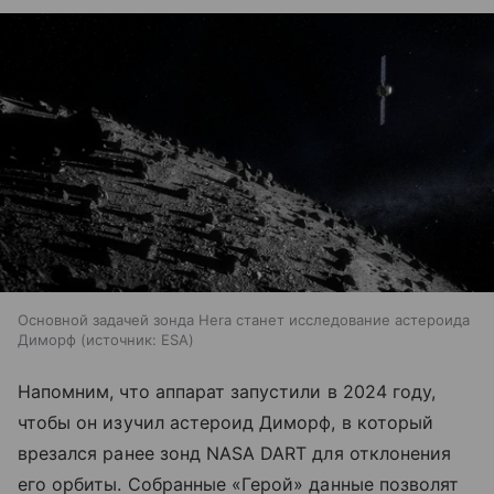
Основной задачей зонда Hera станет исследование астероида
Диморф
источник:
ESA
Напомним, что аппарат запустили в 2024 году,
чтобы он изучил астероид Диморф, в который
врезался ранее зонд NASA DART для отклонения
его орбиты. Собранные «Герой» данные позволят