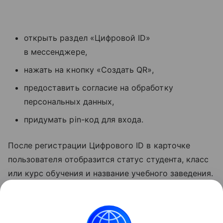
открыть раздел «Цифровой ID»
в мессенджере,
нажать на кнопку «Создать QR»,
предоставить согласие на обработку
персональных данных,
придумать pin-код для входа.
После регистрации Цифрового ID в карточке
пользователя отобразится статус студента, класс
или курс обучения и название учебного заведения.
Заселение в отели и покупка товаров 18+
с помощью Цифрового ID возможны только
по достижении соответствующего возраста.