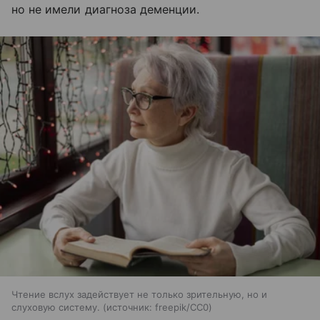
но не имели диагноза деменции.
Чтение вслух задействует не только зрительную, но и
слуховую систему.
источник:
freepik/CC0