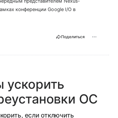
 очередным представителем Nexus-
 рамках конференции Google I/O в
Поделиться
ы ускорить
реустановки ОС
орить, если отключить