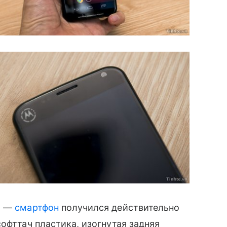
ва —
смартфон
получился действительно
 софттач пластика, изогнутая задняя