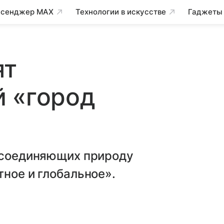
сенджер MAX
Технологии в искусстве
Гаджеты
ят
й «город
, соединяющих природу
тное и глобальное».