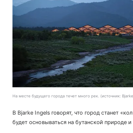
На месте будущего города течет много рек.
источник:
Bjarke
В Bjarke Ingels говорят, что город станет «
будет основываться на бутанской природе и