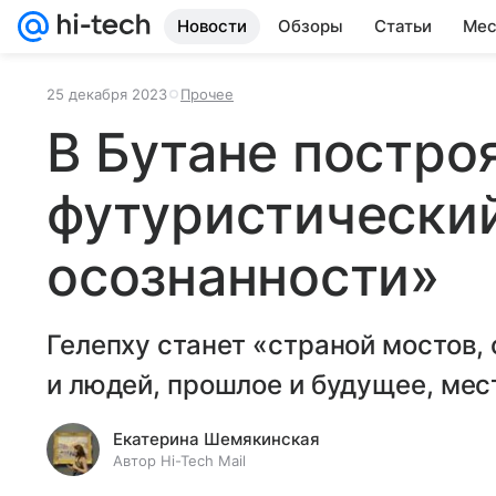
Новости
Обзоры
Статьи
Мес
25 декабря 2023
Прочее
В Бутане постро
футуристически
осознанности»
Гелепху станет «страной мостов
и людей, прошлое и будущее, мес
Екатерина Шемякинская
Автор Hi-Tech Mail