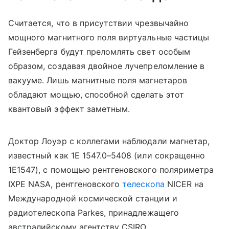
Считается, что в присутствии чрезвычайно
мощного магнитного поля виртуальные частицы
Гейзенберга будут преломлять свет особым
образом, создавая двойное лучепреломление в
вакууме. Лишь магнитные поля магнетаров
обладают мощью, способной сделать этот
квантовый эффект заметным.
Доктор Лоуэр с коллегами наблюдали магнетар,
известный как 1E 1547.0–5408 (или сокращенно
1E1547), с помощью рентгеновского поляриметра
IXPE
NASA
, рентгеновского
телескопа
NICER на
Международной космической станции и
радиотелескопа
Parkes
, принадлежащего
австралийскому агентству CSIRO.