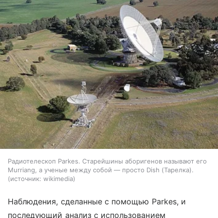
Радиотелескоп Parkes. Старейшины аборигенов называют его
Murriang, а ученые между собой — просто Dish (Тарелка).
источник:
wikimedia
Наблюдения, сделанные с помощью
Parkes
, и
последующий анализ с использованием