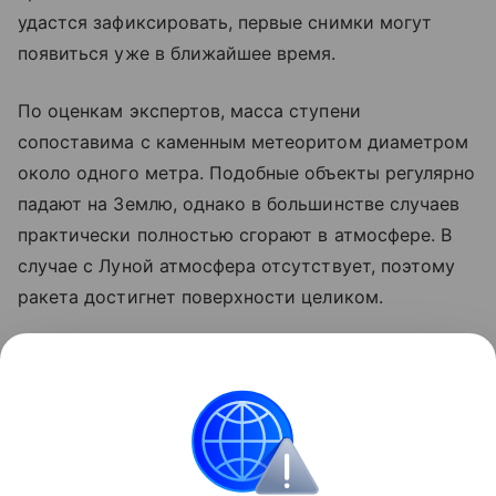
удастся зафиксировать, первые снимки могут
появиться уже в ближайшее время.
По оценкам экспертов, масса ступени
сопоставима с каменным метеоритом диаметром
около одного метра. Подобные объекты регулярно
падают на Землю, однако в большинстве случаев
практически полностью сгорают в атмосфере. В
случае с Луной атмосфера отсутствует, поэтому
ракета достигнет поверхности целиком.
Ранее стало известно, что лунный грунт
рассказал
об атмосфере древней Земли.
космос
SpaceX
Луна
российские ученые