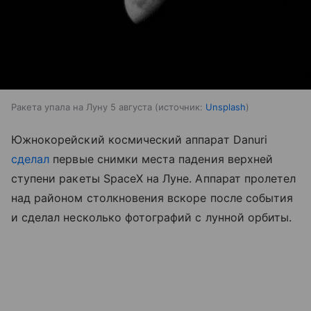
Ракета упала на Луну 5 августа
источник:
Unsplash
Южнокорейский космический аппарат Danuri
сделал
первые снимки места падения верхней
ступени ракеты SpaceX на Луне. Аппарат пролетел
над районом столкновения вскоре после события
и сделал несколько фотографий с лунной орбиты.