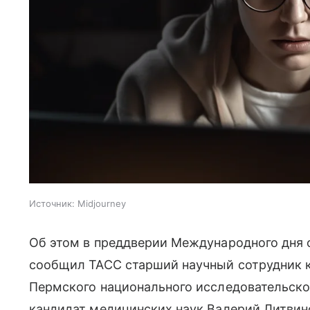
Источник:
Midjourney
Об этом в преддверии Международного дня о
сообщил ТАСС старший научный сотрудник 
Пермского национального исследовательског
кандидат медицинских наук Валерий Литвин