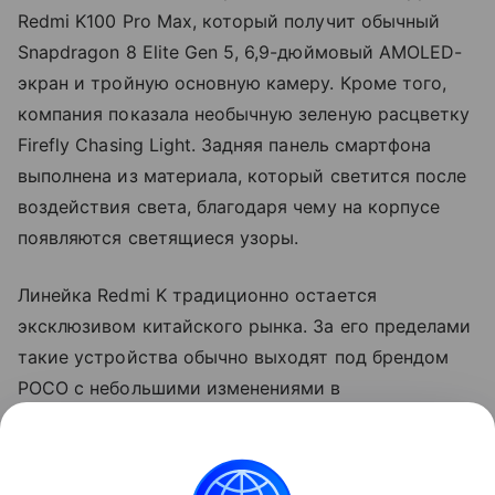
Redmi K100 Pro Max, который получит обычный
Snapdragon 8 Elite Gen 5, 6,9-дюймовый AMOLED-
экран и тройную основную камеру. Кроме того,
компания показала необычную зеленую расцветку
Firefly Chasing Light. Задняя панель смартфона
выполнена из материала, который светится после
воздействия света, благодаря чему на корпусе
появляются светящиеся узоры.
Линейка Redmi K традиционно остается
эксклюзивом китайского рынка. За его пределами
такие устройства обычно выходят под брендом
POCO с небольшими изменениями в
характеристиках и программном обеспечении.
Так, прошлогодний Redmi K90 Pro дебютировал на
глобальном рынке как POCO F8 Ultra.