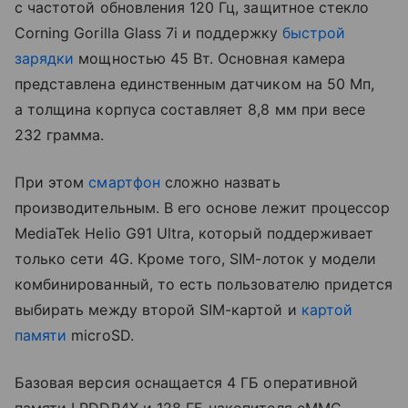
с частотой обновления 120 Гц, защитное стекло
Corning Gorilla Glass 7i и поддержку
быстрой
зарядки
мощностью 45 Вт. Основная камера
представлена единственным датчиком на 50 Мп,
а толщина корпуса составляет 8,8 мм при весе
232 грамма.
При этом
смартфон
сложно назвать
производительным. В его основе лежит процессор
MediaTek Helio G91 Ultra, который поддерживает
только сети 4G. Кроме того, SIM-лоток у модели
комбинированный, то есть пользователю придется
выбирать между второй SIM-картой и
картой
памяти
microSD.
Базовая версия оснащается 4 ГБ оперативной
памяти LPDDR4X и 128 ГБ накопителя eMMC,