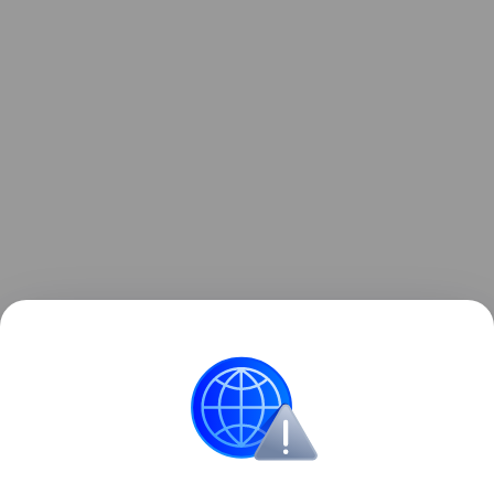
Ранее мы рассказывали о
крупном обновлении
Google Chrome
с глубокой интеграцией Gemini и
появлением ИИ-агентов.
Google