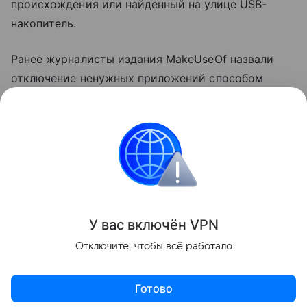
происхождения или найденный на улице USB-
накопитель.
Ранее журналисты издания MakeUseOf назвали
отключение ненужных приложений способом
ускорить компьютер
на Windows. Также они
посоветовали выключить функции в меню
«Рекомендации и предложения».
ноутбуки
Поделиться
У вас включ
ён
V
P
N
Отключите, чтобы всё работало
Готово