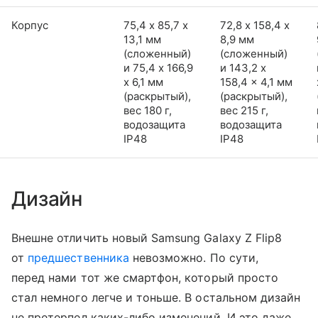
Корпус
75,4 х 85,7 х
72,8 х 158,4 х
13,1 мм
8,9 мм
(сложенный)
(сложенный)
и 75,4 x 166,9
и 143,2 x
x 6,1 мм
158,4 x 4,1 мм
(раскрытый),
(раскрытый),
вес 180 г,
вес 215 г,
водозащита
водозащита
IP48
IP48
Дизайн
Внешне отличить новый Samsung Galaxy Z Flip8
от
предшественника
невозможно. По сути,
перед нами тот же смартфон, который просто
стал немного легче и тоньше. В остальном дизайн
не претерпел каких-либо изменений. И это даже