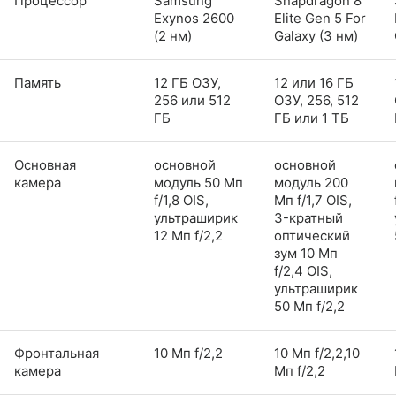
Процессор
Samsung
Snapdragon 8
Exynos 2600
Elite Gen 5 For
(2 нм)
Galaxy (3 нм)
Память
12 ГБ ОЗУ,
12 или 16 ГБ
256 или 512
ОЗУ, 256, 512
ГБ
ГБ или 1 ТБ
Основная
основной
основной
камера
модуль 50 Мп
модуль 200
f/1,8 OIS,
Мп f/1,7 OIS,
ультраширик
3-кратный
12 Мп f/2,2
оптический
зум 10 Мп
f/2,4 OIS,
ультраширик
50 Мп f/2,2
Фронтальная
10 Мп f/2,2
10 Мп f/2,2,10
камера
Мп f/2,2