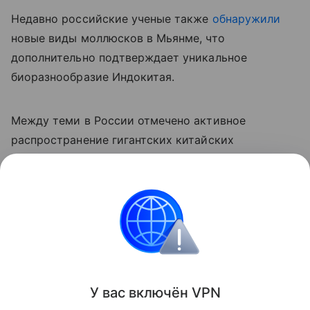
Недавно российские ученые также
обнаружили
новые виды моллюсков в Мьянме, что
дополнительно подтверждает уникальное
биоразнообразие Индокитая.
Между теми в России отмечено активное
распространение гигантских китайских
моллюсков. Малакологи
опасаются
, что незваные
гости с Востока скоро вытеснят местные виды.
природа
Биология
Поделиться
У вас включ
ён
V
P
N