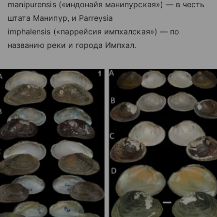
manipurensis («индонайя манипурская») — в честь
штата Манипур, и Parreysia
imphalensis («паррейсия импхалская») — по
названию реки и города Импхал.