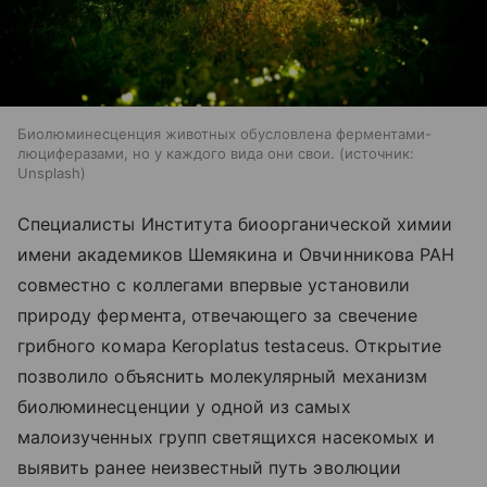
Биолюминесценция животных обусловлена ферментами-
люциферазами, но у каждого вида они свои.
источник:
Unsplash
Специалисты Института биоорганической химии
имени академиков Шемякина и Овчинникова РАН
совместно с коллегами впервые установили
природу фермента, отвечающего за свечение
грибного комара Keroplatus testaceus. Открытие
позволило объяснить молекулярный механизм
биолюминесценции у одной из самых
малоизученных групп светящихся насекомых и
выявить ранее неизвестный путь эволюции