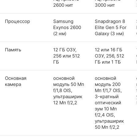
2600 нит
3000 нит
Процессор
Samsung
Snapdragon 8
Exynos 2600
Elite Gen 5 For
(2 нм)
Galaxy (3 нм)
Память
12 ГБ ОЗУ,
12 или 16 ГБ
256 или 512
ОЗУ, 256, 512
ГБ
ГБ или 1 ТБ
Основная
основной
основной
камера
модуль 50 Мп
модуль 200
f/1,8 OIS,
Мп f/1,7 OIS,
ультраширик
3-кратный
12 Мп f/2,2
оптический
зум 10 Мп
f/2,4 OIS,
ультраширик
50 Мп f/2,2