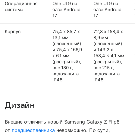
Операционная
One UI 9 на
One UI 9 на
система
базе Android
базе Android
17
17
Корпус
75,4 х 85,7 х
72,8 х 158,4 х
13,1 мм
8,9 мм
(сложенный)
(сложенный)
и 75,4 x 166,9
и 143,2 x
x 6,1 мм
158,4 x 4,1 мм
(раскрытый),
(раскрытый),
вес 180 г,
вес 215 г,
водозащита
водозащита
IP48
IP48
Дизайн
Внешне отличить новый Samsung Galaxy Z Flip8
от
предшественника
невозможно. По сути,