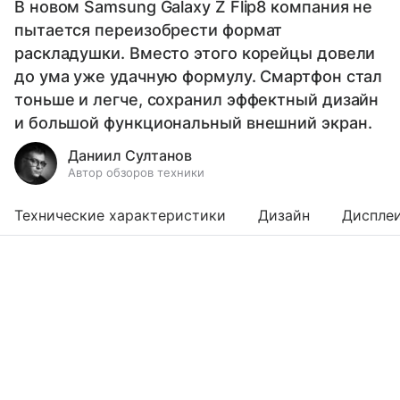
В новом Samsung Galaxy Z Flip8 компания не
пытается переизобрести формат
раскладушки. Вместо этого корейцы довели
до ума уже удачную формулу. Смартфон стал
тоньше и легче, сохранил эффектный дизайн
и большой функциональный внешний экран.
Даниил Султанов
Автор обзоров техники
Технические характеристики
Дизайн
Диспле
Выберите комментарий
Выберите комментарий
Выберите комментарий
Информация полезная и актуальная
Информация полезная и актуальная
Информация полезная и актуальная
Заголовок вводит в заблуждение
Заголовок вводит в заблуждение
Заголовок вводит в заблуждение