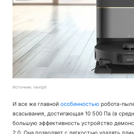
Источник:
nextpit
И все же главной
особенностью
робота-пыле
всасывания, достигающая 10 500 Па (в сред
большую эффективность устройство демонст
2.0. Она позволяет с легкостью удалять дл