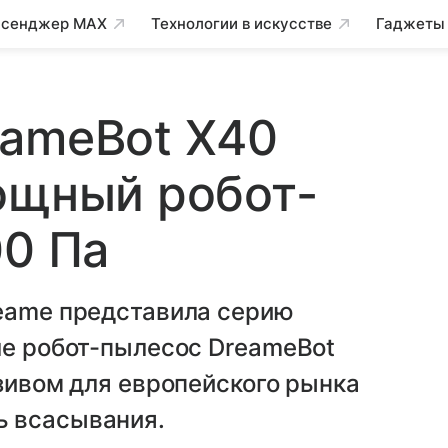
сенджер MAX
Технологии в искусстве
Гаджеты
eameBot X40
ощный робот-
00 Па
reame представила серию
ле робот-пылесос DreameBot
юзивом для европейского рынка
ь всасывания.