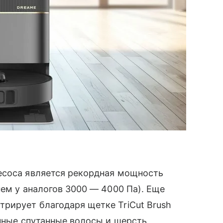
соса является рекордная мощность
нем у аналогов 3000 — 4000 Па). Еще
рирует благодаря щетке TriCut Brush
инные спутанные волосы и шерсть